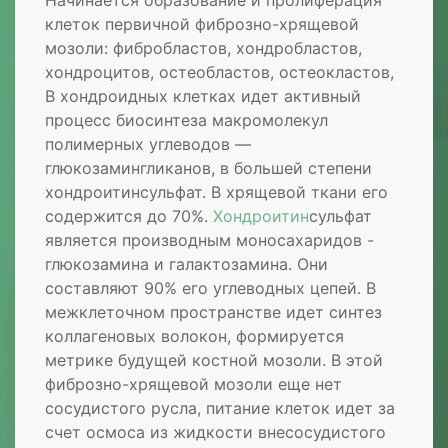
клеток первичной фиброзно-хрящевой
мозоли: фибробластов, хондробластов,
хондроцитов, остеобластов, остеокластов,
В хондроидных клетках идет активный
процесс биосинтеза макромолекул
полимерных углеводов —
глюкозамингликанов, в большей степени
хондроитинсульфат. В хрящевой ткани его
содержится до 70%.
Хондроитин
сульфат
является производным моносахаридов -
глюкозамина и галактозамина. Они
составляют 90% его углеводных цепей. В
межклеточном пространстве идет синтез
коллагеновых волокон, формируется
метрике будущей костной мозоли. В этой
фиброзно-хрящевой мозоли еще нет
сосудистого русла, питание клеток идет за
счет осмоса из жидкости внесосудистого