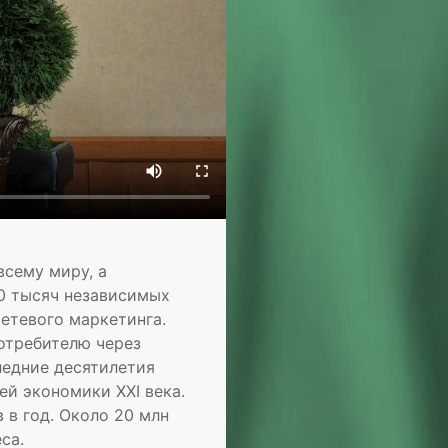
всему миру, а
0 тысяч независимых
етевого маркетинга.
потребителю через
ледние десятилетия
ей экономики XXI века.
 в год. Около 20 млн
са.