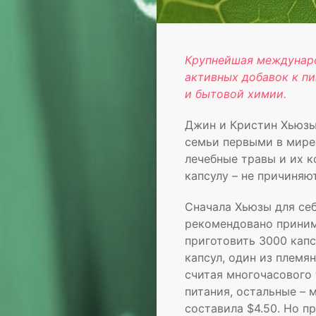
Крупнейшая междунаро
активных добавок к пи
и бытовой химии.
Джин и Кристин Хьюзы
семьи первыми в мире
лечебные травы и их к
капсулу – не причиняю
Сначала Хьюзы для се
рекомендовано принима
приготовить 3000 капс
капсул, один из племян
считая многочасового 
питания, остальные – 
составила $4.50. Но п