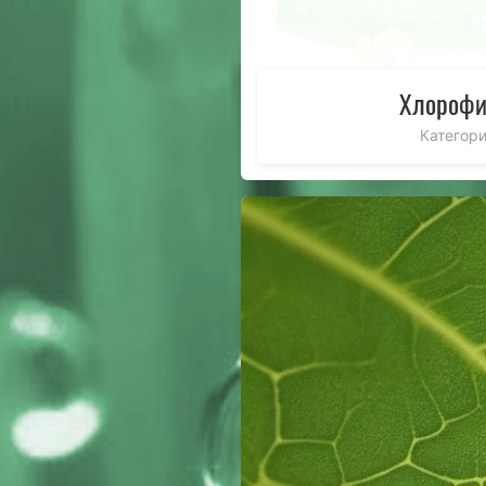
Хлорофи
Категор