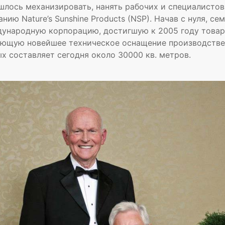
лось механизировать, нанять рабочих и специалистов.
ию Nature’s Sunshine Products (NSP). Начав с нуля, се
ународную корпорацию, достигшую к 2005 году товар
еющую новейшее техническое оснащение производстве
 составляет сегодня около 30000 кв. метров.