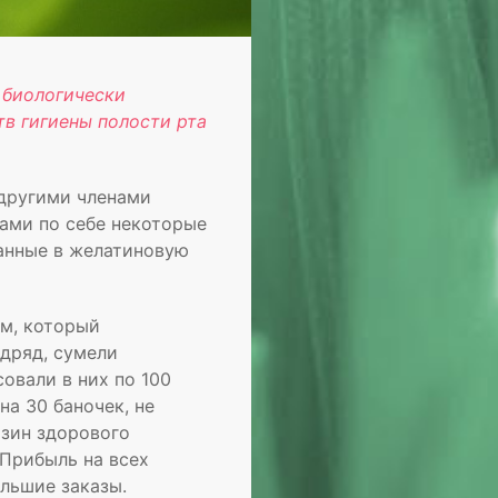
 биологически
тв гигиены полости рта
 другими членами
ами по себе некоторые
ванные в желатиновую
м, который
одряд, сумели
совали в них по 100
на 30 баночек, не
азин здорового
 Прибыль на всех
ольшие заказы.