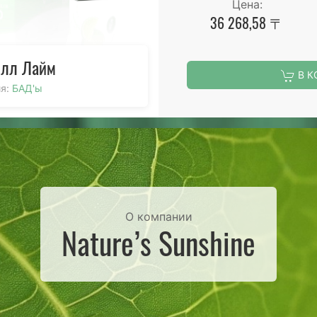
Цена:
36 268,58 〒
лл Лайм
В К
ия:
БАД'ы
О компании
Nature’s Sunshine