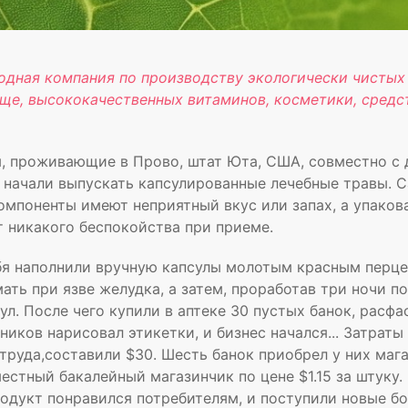
дная компания по производству экологически чистых
ще, высококачественных витаминов, косметики, средс
, проживающие в Прово, штат Юта, США, совместно с
 начали выпускать капсулированные лечебные травы. С
омпоненты имеют неприятный вкус или запах, а упако
т никакого беспокойства при приеме.
бя наполнили вручную капсулы молотым красным перце
ть при язве желудка, а затем, проработав три ночи п
ул. После чего купили в аптеке 30 пустых банок, расфа
ников нарисовал этикетки, и бизнес начался... Затраты 
труда,составили $30. Шесть банок приобрел у них маг
местный бакалейный магазинчик по цене $1.15 за штуку.
родукт понравился потребителям, и поступили новые б