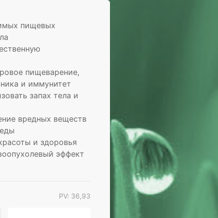
имых пищевых
ла
ественную
ровое пищеварение,
ника и иммунитет
зовать запах тела и
ение вредных веществ
реды
красоты и здоровья
воопухолевый эффект
PV: 36,93