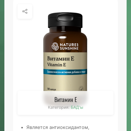
Витамин E
Категория:
БАД'ы
Является антиоксидантом,